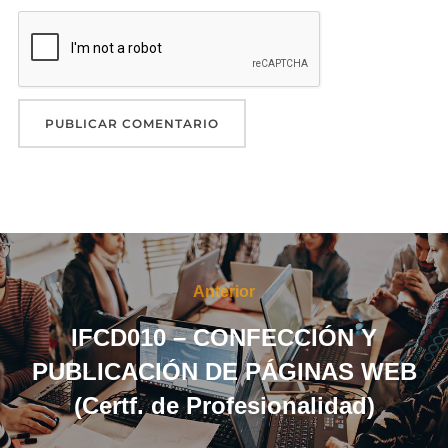
Navegación
de
Anterior
Anterior
entradas
IFCD010 – CONFECCIÓN Y
PUBLICACIÓN DE PÁGINAS WEB
(Certf. de Profesionalidad)