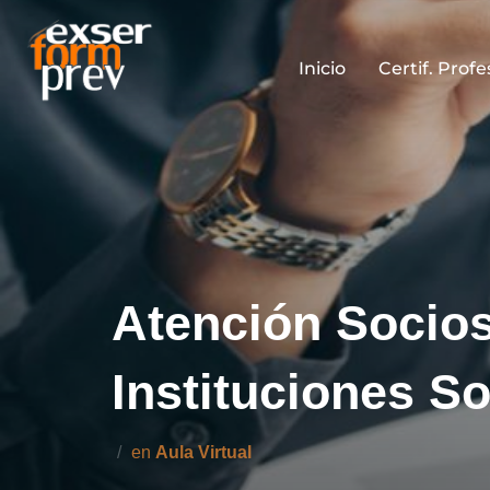
Saltar
al
Inicio
Certif. Prof
contenido
Atención Socios
Instituciones So
en
Aula Virtual