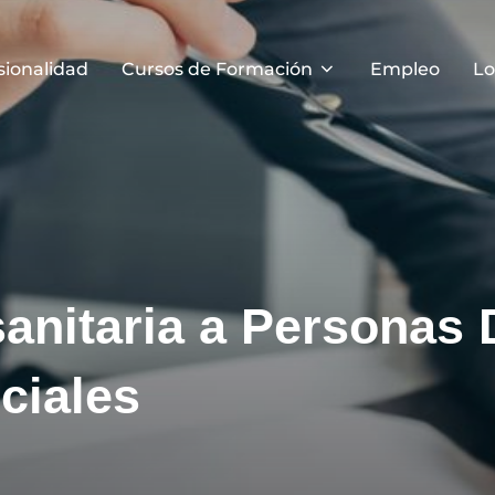
esionalidad
Cursos de Formación
Empleo
Lo
anitaria a Personas
ciales