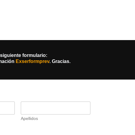
siguiente formulario:
rmación
Exserformprev
. Gracias.
Apellidos