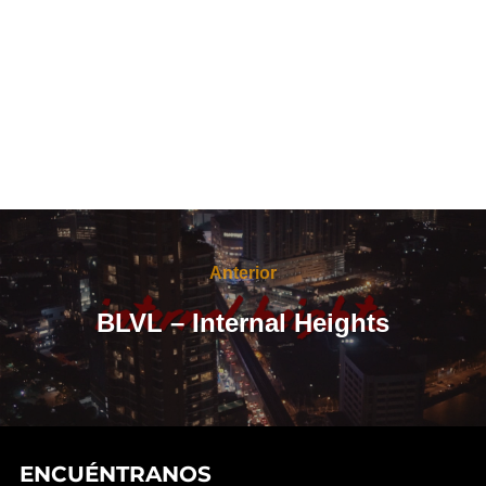
Navegación
de
Anterior
Anterior
entradas
BLVL – Internal Heights
ENCUÉNTRANOS