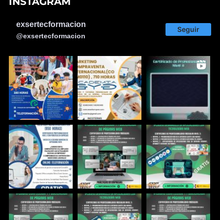
INSTAGRAM
exsertecformacion
Seguir
@exsertecformacion