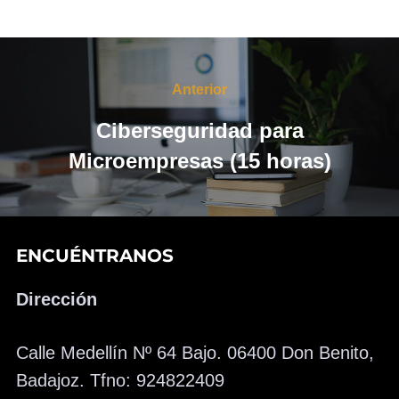
Navegación
de
Anterior
Anterior
entradas
Ciberseguridad para
Microempresas (15 horas)
ENCUÉNTRANOS
Dirección
Calle Medellín Nº 64 Bajo. 06400 Don Benito,
Badajoz. Tfno: 924822409