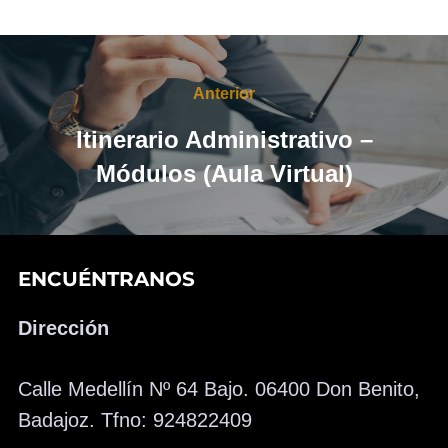
Navegación
de
Anterior
Anterior
entradas
Itinerario Administrativo –
Módulos (Aula Virtual)
ENCUÉNTRANOS
Dirección
Calle Medellín Nº 64 Bajo. 06400 Don Benito,
Badajoz. Tfno: 924822409