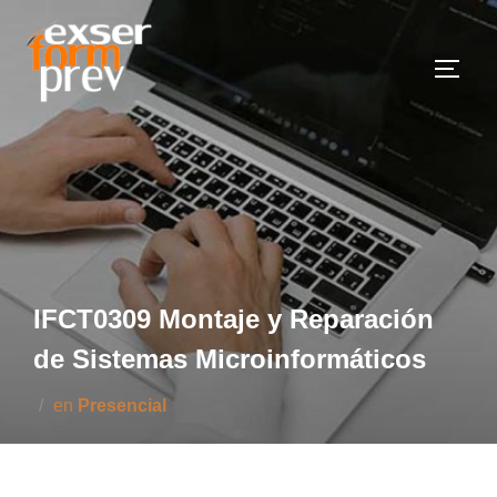
Saltar
al
Altern
contenido
IFCT0309 Montaje y Reparación
de Sistemas Microinformáticos
en
Presencial