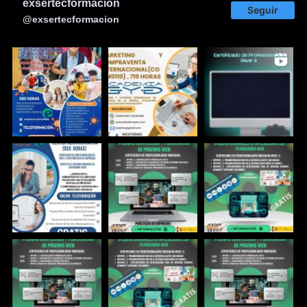
exsertecformacion
Seguir
@exsertecformacion