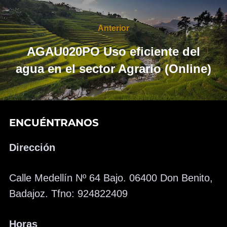
Navegación
de
Anterior
Anterior
entradas
AGAU020PO Uso eficiente del
agua en el sector Agrario (Online)
ENCUÉNTRANOS
Dirección
Calle Medellín Nº 64 Bajo. 06400 Don Benito,
Badajoz. Tfno: 924822409
Horas