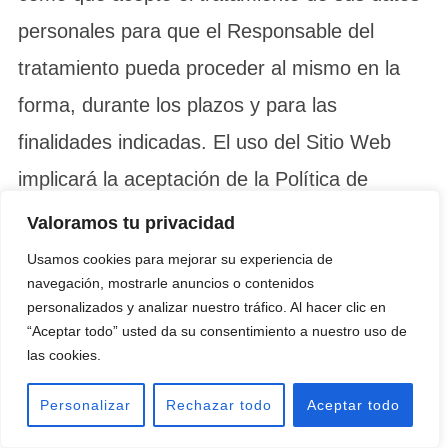
personales para que el Responsable del
tratamiento pueda proceder al mismo en la
forma, durante los plazos y para las
finalidades indicadas. El uso del Sitio Web
implicará la aceptación de la Política de
Privacidad del mismo.
Valoramos tu privacidad
Usamos cookies para mejorar su experiencia de
Academia Exserformprev se reserva el
navegación, mostrarle anuncios o contenidos
derecho a modificar su Política de Privacidad,
personalizados y analizar nuestro tráfico. Al hacer clic en
“Aceptar todo” usted da su consentimiento a nuestro uso de
de acuerdo a su propio criterio, o motivado
las cookies.
por un cambio legislativo, jurisprudencial o
Personalizar
Rechazar todo
Aceptar todo
doctrinal de la Agencia Española de