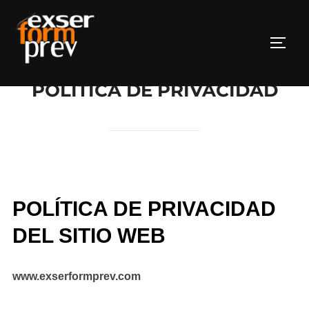
Saltar
al
Altern
contenido
POLÍTICA DE PRIVACIDAD
POLÍTICA DE PRIVACIDAD
DEL SITIO WEB
www.exserformprev.com