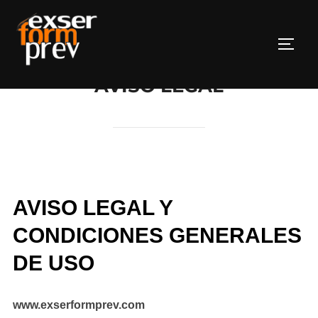
Saltar
al
Altern
contenido
AVISO LEGAL
AVISO LEGAL Y
CONDICIONES GENERALES
DE USO
www.exserformprev.com