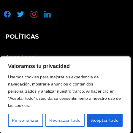
facebook
twitter
instagram
linkedin
POLÍTICAS
Aviso Legal
Política de Privacidad
Valoramos tu privacidad
Política de Cookies
Usamos cookies para mejorar su experiencia de
Política de Calidad
navegación, mostrarle anuncios o contenidos
personalizados y analizar nuestro tráfico. Al hacer clic en
“Aceptar todo” usted da su consentimiento a nuestro uso de
las cookies.
INSTAGRAM
Personalizar
Rechazar todo
Aceptar todo
exsertecformacion
Seguir